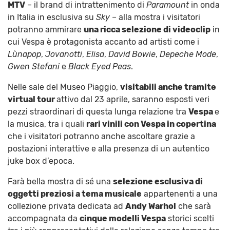
MTV
– il brand di intrattenimento di
Paramount
in onda
in Italia in esclusiva su
Sky
– alla mostra i visitatori
potranno ammirare
una ricca selezione di videoclip
in
cui Vespa è protagonista accanto ad artisti come i
Lùnapop
,
Jovanotti
,
Elisa
,
David Bowie
,
Depeche Mode
,
Gwen Stefani
e
Black Eyed Peas
.
Nelle sale del Museo Piaggio,
visitabili anche tramite
virtual tour
attivo dal 23 aprile, saranno esposti veri
pezzi straordinari di questa lunga relazione tra
Vespa
e
la musica, tra i quali
rari vinili con Vespa in copertina
che i visitatori potranno anche ascoltare grazie a
postazioni interattive e alla presenza di un autentico
juke box d’epoca.
Farà bella mostra di sé una
selezione esclusiva di
oggetti preziosi a tema musicale
appartenenti a una
collezione privata dedicata ad
Andy Warhol
che sarà
accompagnata da
cinque modelli Vespa
storici scelti