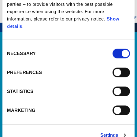
parties – to provide visitors with the best possible
experience when using the website. For more
125 PROTOTIPO
VESPA DALÌ
MILITARE (VMA1T)
VESPA ALPHA
VE
information, please refer to our privacy notice.
Show
details
.
ANNI 60
Consent
NECESSARY
Selection
PREFERENCES
© 2020-2026 - Museo Piaggio
STATISTICS
Viale R. Piaggio, 7 - 56025 - Pontedera (PI)
MARKETING
C.F. 90014900501
+39 0587 27171
Settings
museo@museopiaggio.it