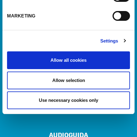
MARKETING
© 2020-2026 - Museo Piaggio
Settings
Viale R. Piaggio, 7 - 56025 - Pontedera (PI)
Allow all cookies
C.F. 90014900501
+39 0587 27171
Allow selection
museo@museopiaggio.it
Privacy policy
Use necessary cookies only
Cookie policy
AUDIOGUIDA