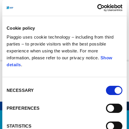
MOTORE
12 cavalli, 6000 giri
Cookie policy
SOSPENSIONI
Piaggio uses cookie technology – including from third
dedicate
parties – to provide visitors with the best possible
experience when using the website. For more
information, please refer to our privacy notice.
Show
details
.
Consent
NECESSARY
Selection
98 CORSA
98 CORSA
(CIRCUITO)
SUPER SPORT
ANNI 40
PREFERENCES
STATISTICS