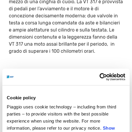
mezzo di una cinghia di cuoio. La VT 317 è provvista
di pedali per l’avviamento e il motore è di
concezione decisamente moderna: due valvole in
testa a corsa lunga comandate da aste e bilancieri
e ampie alettature sul cilindro e sulla testata. Le
dimensioni contenute e la leggerezza fanno della
VT 317 una moto assai brillante per il periodo, in
grado di superare i 100 chilometri orari.
LE CARATTERISTICHE
MOTORE
Cookie policy
monocilindrico a quattro tempi
Piaggio uses cookie technology – including from third
parties – to provide visitors with the best possible
CILINDRATA
experience when using the website. For more
317 cc
information, please refer to our privacy notice.
Show