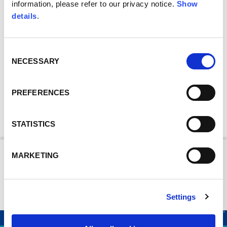
information, please refer to our privacy notice.
Show
details
.
SOSPENSIONI
anteriore bielletta a ruota tirata con molla elicoidale
e ammortizzatore; posteriore molla elicoidale e
Consent
ammortizzatore
NECESSARY
Selection
FRENI
PREFERENCES
a tamburo
STATISTICS
MARKETING
VESPA
Settings
MP5 PAPERINO
SPERIMENTALE MP6
98 (MP6)
ANNI 40