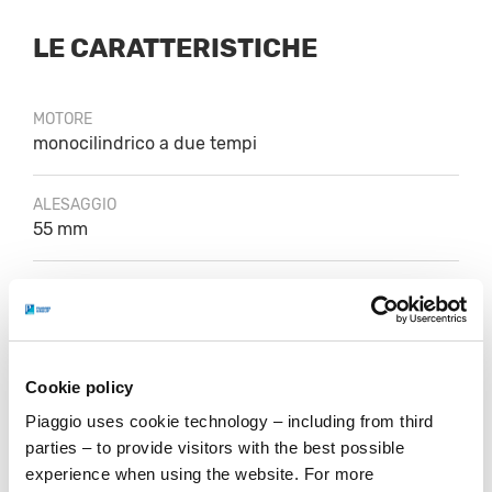
LE CARATTERISTICHE
MOTORE
monocilindrico a due tempi
ALESAGGIO
55 mm
CORSA
51 mm
CILINDRATA
Cookie policy
121,1 cc
Piaggio uses cookie technology – including from third
parties – to provide visitors with the best possible
VELOCITÀ MASSIMA
experience when using the website. For more
90 Km/h